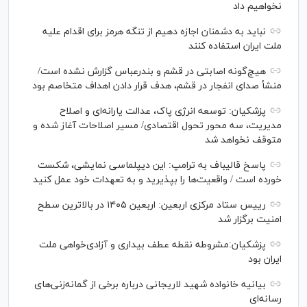
نخواهیم داد
نباید به دشمنان اجازه دهیم از تنگه هرمز برای اقدام علیه
ملت ایران استفاده کنند
هیچ‌گونه اصابتی در قشم و بندرعباس گزارش نشده است/
منشأ صدای انفجار در قشم، هدف قرار دادن اهداف متخاصم بود
پزشکیان: توسعه انرژی پاک، عدالت یارانه‌ای و اصلاح
مدیریت، سه محور تحول اقتصادی/ مسیر اصلاحات آغاز شده و
متوقف نخواهد شد
پاسخ قالیباف به ترامپ: این دیپلماسی نمایشی، شکست
خورده است / واقعیت‌ها را بپذیرید و به تعهدات خود عمل کنید
رییس ستاد مرکزی اربعین: اربعین ۱۴۰۵ در بالاترین سطح
امنیت برگزار شد
پزشکیان:مشروطه نقطه عطف بیداری و آزادی‌خواهی ملت
ایران بود
بیانیه خانواده شهید لاریجانی درباره برخی از گمانه‌زنی‌های
رسانه‌ای