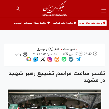
🟡 پرونده‌های ویژه خبری
🟡 سامانه‌های قضایی
🟡 جنایت میدان علیخانی اصفهان
سیاست
امام (ره) و رهبری
23:42
17 تير 1405
کد خبر:
۴۹۰۷۲۰۲
چاپ
تغییر ساعت مراسم تشییع رهبر شهید
در مشهد