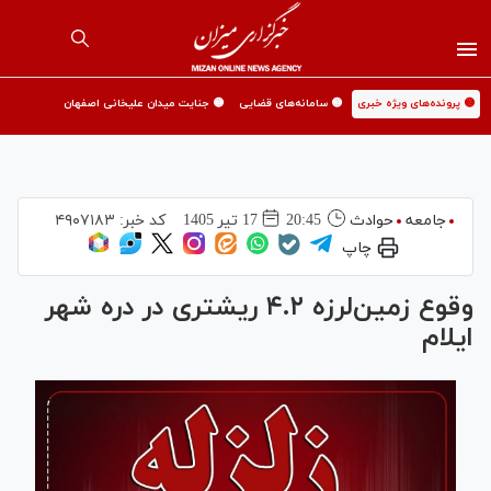
🟡 پرونده‌های ویژه خبری
🟡 سامانه‌های قضایی
🟡 جنایت میدان علیخانی اصفهان
جامعه
حوادث
20:45
17 تير 1405
کد خبر:
۴۹۰۷۱۸۳
چاپ
وقوع زمین‌لرزه ۴.۲ ریشتری در دره شهر
ایلام