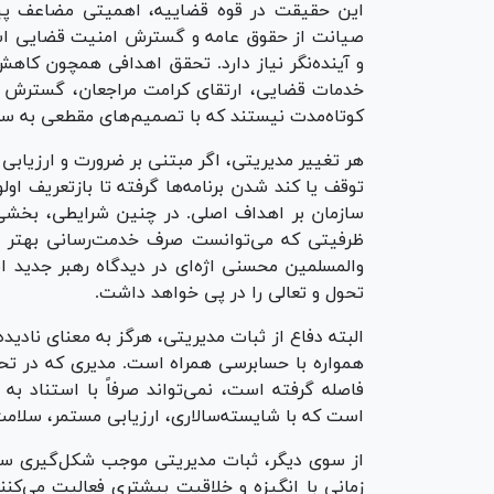
این حقیقت در قوه قضاییه، اهمیتی مضاعف پید
صیانت از حقوق عامه و گسترش امنیت قضایی است، 
و آینده‌نگر نیاز دارد. تحقق اهدافی همچون کا
خدمات قضایی، ارتقای کرامت مراجعان، گسترش صل
کوتاه‌مدت نیستند که با تصمیم‌های مقطعی به سرا
هر تغییر مدیریتی، اگر مبتنی بر ضرورت و ارزیابی 
توقف یا کند شدن برنامه‌ها گرفته تا بازتعریف اول
سازمان بر اهداف اصلی. در چنین شرایطی، بخشی
ظرفیتی که می‌توانست صرف خدمت‌رسانی بهتر ب
والمسلمین محسنی اژه‌ای در دیدگاه رهبر جدید انق
تحول و تعالی را در پی خواهد داشت.
البته دفاع از ثبات مدیریتی، هرگز به معنای نا
همواره با حسابرسی همراه است. مدیری که در تحق
فاصله گرفته است، نمی‌تواند صرفاً با استناد به
است که با شایسته‌سالاری، ارزیابی مستمر، سلامت
از سوی دیگر، ثبات مدیریتی موجب شکل‌گیری سرما
زمانی با انگیزه و خلاقیت بیشتری فعالیت می‌ک