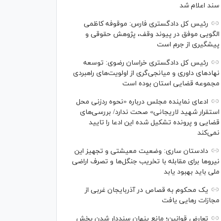
سند اعلام شد
رئیس کل دادگستری فارس: موقوفه کاظمی
الگویی موفق در پیوند وقف، پژوهش حقوقی و
پیشگیری از جرم است
رئیس کل دادگستری خراسان رضوی: توسعه
نهاد‌های داوری و میانجی‌گری از اولویت‌های راهبردی
مجموعه قضایی استان بوده است
ادعای نماینده مجلس درباره «نحوه ردزنی محل
استقرار شهید لاریجانی» صحت ندارد/ بررسی‌های
قضایی و پرونده تشکیل شده این ادعا را تایید
نمی‌کند
دادستان ساری: وضعیت معیشتی و تجهیز این
نیرو‌ها برای مقابله با تخریب جنگل‌ها و تصرف اراضی
ملی باید بهبود یابد
یک محکوم به قصاص در آذربایجان‌ غربی از
مجازات رهایی یافت
تعارض قوانین؛ مانع پنهان سنددار شدن بخش