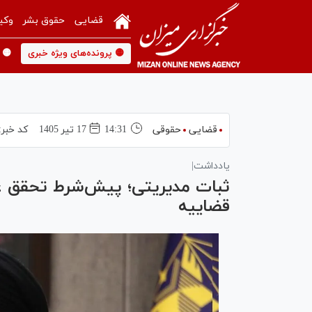
قضایی
حقوق بشر
وکی
🟡 پرونده‌های ویژه خبری
🟡 
قضایی
حقوقی
14:31
17 تير 1405
کد خبر:
یادداشت|
ثبات مدیریتی؛ پیش‌شرط تحقق عد
قضاییه