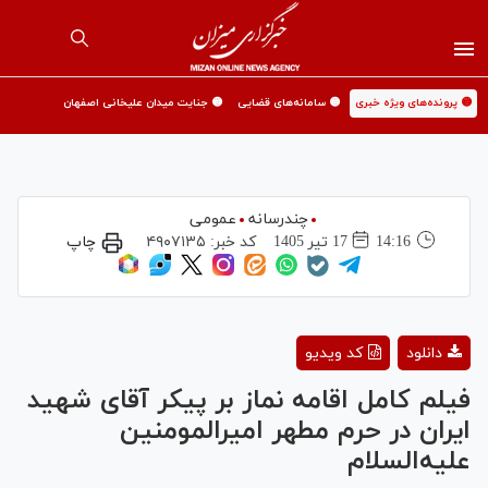
🟡 پرونده‌های ویژه خبری
🟡 سامانه‌های قضایی
🟡 جنایت میدان علیخانی اصفهان
چندرسانه
عمومی
14:16
17 تير 1405
کد خبر:
۴۹۰۷۱۳۵
چاپ
Play
دانلود
کد ویدیو
Video
فیلم کامل اقامه نماز بر پیکر آقای شهید
ایران در حرم مطهر امیرالمومنین
علیه‌السلام