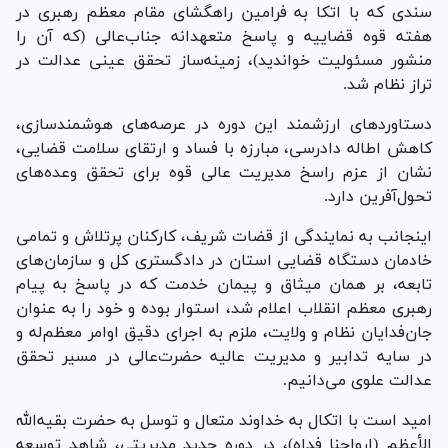
سندی که با اتکا به فرامین راهگشای مقام معظم رهبری در
هفته قوه قضاییه و پاسخ متعهدانه جناب‌عالی (که آن را
منشور مسئولیت خواندید)، زمینه‌ساز تحقق عینی عدالت در
تراز نظام شد.
دستاورد‌های ارزشمند این دوره در عرصه‌های هوشمندسازی،
کاهش اطاله دادرسی، مبارزه با فساد و ارتقای سلامت قضایی،
نشان از عزم راسخ مدیریت عالی قوه برای تحقق وعده‌های
تحول‌آفرین دارد.
اینجانب به نمایندگی از قضات شریف، کارکنان پرتلاش و تمامی
خادمان دستگاه قضایی استان در دادگستری کل و سازمان‌های
تابعه، بر همان میثاق و پیمان خدمت که در پاسخ به پیام
رهبری معظم انقلاب اعلام شد، استوار بوده و خود را به عنوان
جان‌فدایان نظام و ولایت، ملزم به اجرای دقیق اوامر معظم‌له و
در سایه تدابیر و مدیریت عالیه حضرت‌عالی در مسیر تحقق
عدالت علوی می‌دانیم.
امید است با اتکال به خداوند متعال و توسل به حضرت بقیه‌الله
الأعظم (ارواحنا فداه)، در دوره جدید مدیریتی، شاهد توسعه