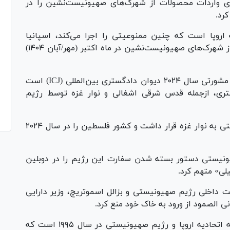
ه‌ای واردات محصولات از شهرک‌های صهیونیست‌نشین را در
رد.
اروپا است که چنین ممنوعیتی را اجرا می‌کند، اسپانیا
مجموعه‌ای مشابه از محدودیت‌ها را برای واردات از شهرک‌های صهیونیست‌نشین در ماه اکتبر (مهر/آبان ۱۴۰۴)
دولت ایرلند اعلام کرد که این قانون براساس نظر مشورتی سال ۲۰۲۴ دیوان دادگستری بین‌المللی (ICJ) است
اختری، ازجمله قدس شرقی اشغالی و نوار غزه توسط رژیم
ایرلند در خط مقدم انتقاد از حمله رژیم صهیونیستی به نوار غزه قرار داشت و کشور فلسطین را در سال ۲۰۲۴
یونیستی دستور بسته شدن سفارت این رژیم را در دوبلین
لی» متهم کرد.
یت داخلی رژیم صهیونیستی و بزالل اسموتریچ، وزیر دارایی
هانی الصمود از ورود به خاک خود منع کرد.
ایرلند مدت‌ها است که خواستار بازنگری توافقنامه اتحادیه اروپا و رژیم صهیونیستی در سال ۱۹۹۵ است که