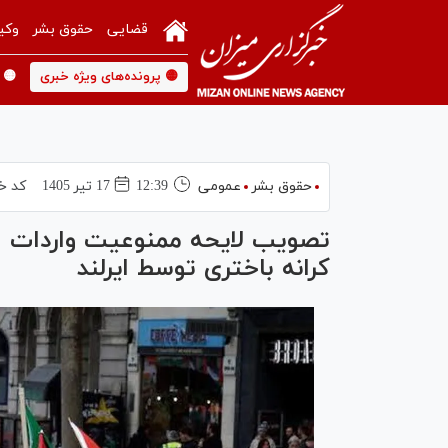
قضایی
حقوق بشر
وکی
🟡 پرونده‌های ویژه خبری
🟡 
حقوق بشر
عمومی
12:39
17 تير 1405
کد خ
تصویب لایحه ممنوعیت واردات 
کرانه باختری توسط ایرلند