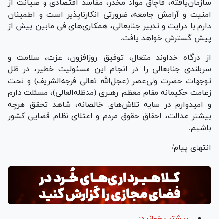
سازمان‌یافته، قاچاق مواد مخدر، مفاسد اقتصادی و صیانت از
امنیت و آرامش جامعه، ضرورتی انکارناپذیر است و اطمینان
دارم با درایت و تدبیر جنابعالی، همکاری‌های فی مابین بیش از
پیش گسترش خواهد یافت.
از درگاه خداوند متعال، توفیق روزافزون، عزت، سلامت و
سربلندی جنابعالی را در انجام این مسئولیت خطیر، در ظل
توجهات حضرت ولی‌عصر (عجل‌الله تعالی فرجه‌الشریف) و تحت
زعامت حکیمانه مقام معظم رهبری (مدظله‌العالی)، مسئلت دارم
و امیدوارم در سایه تلاش‌های خالصانه، شاهد تحقق هرچه
بیشتر عدالت، احقاق حقوق مردم و اعتلای نظام قضایی کشور
باشیم.
انتهای پیام/
بیشتر بخوانید: