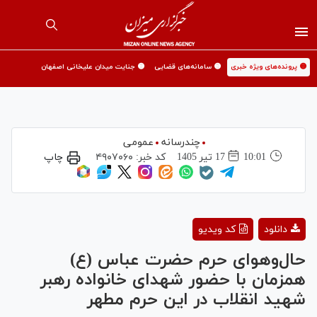
🟡 پرونده‌های ویژه خبری
🟡 سامانه‌های قضایی
🟡 جنایت میدان علیخانی اصفهان
چندرسانه
عمومی
10:01
17 تير 1405
کد خبر:
۴۹۰۷۰۶۰
چاپ
Play
دانلود
کد ویدیو
Video
حال‌وهوای حرم حضرت عباس (ع)
همزمان با حضور شهدای خانواده رهبر
شهید انقلاب در این حرم مطهر