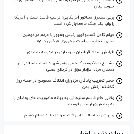
حمله توپخانه‌ای رژیم صهیونیستی به شهرک المنصوری در
جنوب لبنان
برنی سندرز، سناتور آمریکایی: ترامپ فاسد است و آمریکا
را وارد یک جنگ فاجعه‌بار کرده است
فیلم کامل گفت‌وگوی رئیس‌جمهور با مردم در دومین
سالروز تحلیف ریاست جمهوری «بخش دوم»
افزایش تعداد قربانیان تیراندازی در مدرسه تایلندی
تشییع با شکوه پیکر مطهر رهبر شهید انقلاب اسلامی بر
دستان مردم عزادار عراق در کربلای معلی
حجم تخریب پادگان مزدوران ائتلاف سعودی در حمله روز
گذشته ارتش یمن
وقتی حاج قاسم سلیمانی به بهانه مأموریت حاج رمضان را
به پیاده‌روی اربعین فرستاد
رهبر شهید انقلاب: این اشتباه را ما نباید انجام دهیم
پربازدیدترین اخبار