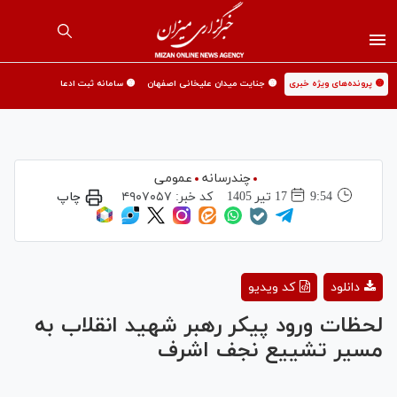
🟡 پرونده‌های ویژه خبری
🟡 جنایت میدان علیخانی اصفهان
🟡 سامانه ثبت ادعا
چندرسانه
عمومی
9:54
17 تير 1405
کد خبر:
۴۹۰۷۰۵۷
چاپ
Play
دانلود
کد ویدیو
Video
لحظات ورود پیکر رهبر شهید انقلاب به
مسیر تشییع نجف اشرف