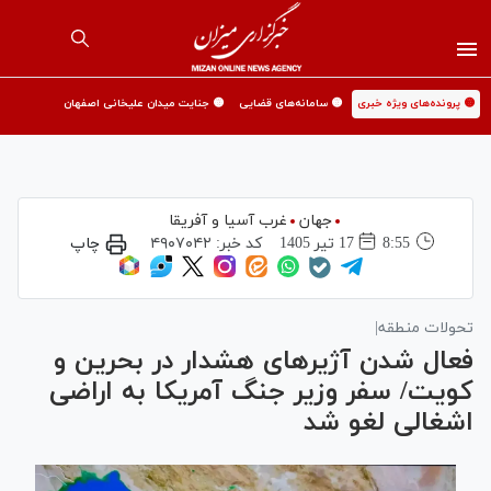
🟡 پرونده‌های ویژه خبری
🟡 سامانه‌های قضایی
🟡 جنایت میدان علیخانی اصفهان
جهان
غرب آسیا و آفریقا
8:55
17 تير 1405
کد خبر:
۴۹۰۷۰۴۲
چاپ
تحولات منطقه|
فعال شدن آژیر‌های هشدار در بحرین و
کویت/ سفر وزیر جنگ آمریکا به اراضی
اشغالی لغو شد