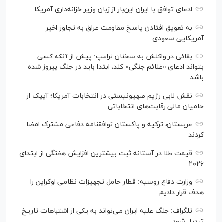
ادعای توافق با ایران این‌بار از زبان وزیر خزانه‌داری آمریکا
به تعویق افتادن پاسخ مقاومت عراق به تجاوز اخیر
آمریکایی سعودی
بقائی در واکنش به سخنان ترامپ: پیش از آنکه کسی
بتواند ادعای «غنائم جنگی» کند، ابتدا باید در جنگ پیروز شده
باشد
نقش لابی رژیم صهیونیستی در انتخابات آمریکا؛ آیپک از
حامیان مالی رقابت‌های انتخاباتی
عربستان، ترکیه و پاکستان توافقنامه دفاعی مشترک امضا
کردند
قیمت طلا در آستانه ثبت بیشترین افزایش هفتگی از ابتدای
۲۰۲۶
وزارت دفاع روسیه: قطار حامل تجهیزات نظامی اوکراین را
هدف قرار دادیم
تلگراف: جنگ علیه ایران می‌تواند به یکی از اشتباهات تاریخ
تبدیل شود