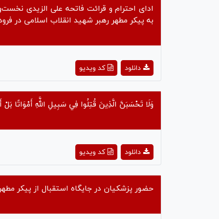
ادای احترام و قرائت فاتحه علی الزیدی نخست‌
به پیکر مطهر رهبر شهید انقلاب اسلامی در فرو
ay
دانلود
کد ویدیو
deo
وَلَا تَحْسَبَنَّ الَّذِينَ قُتِلُوا فِي سَبِيلِ اللَّهِ أَمْوَاتًا بَلْ أَح
ay
دانلود
کد ویدیو
deo
حضور پزشکیان در جایگاه استقبال از پیکر مطهر