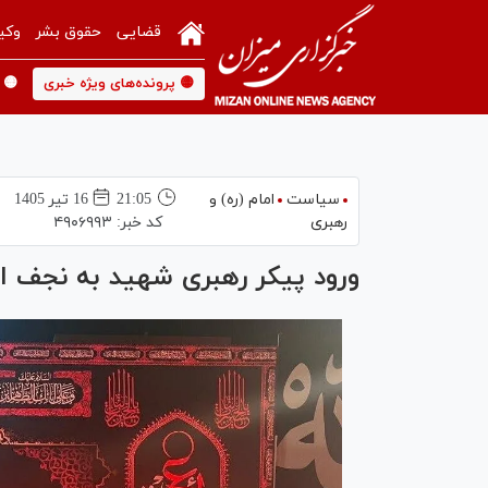
قضایی
حقوق بشر
وکی
🟡 پرونده‌های ویژه خبری
🟡 
سیاست
امام (ره) و
21:05
16 تير 1405
رهبری
کد خبر:
۴۹۰۶۹۹۳
ورود پیکر رهبری شهید به نجف 