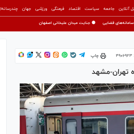
ل آنلاین
جامعه
سیاست
اقتصاد
فرهنگی
ورزشی
جهان
چندرسانه‌ا
سامانه‌های قضایی
🟡 جنایت میدان علیخانی اصفهان
۴۹۰۶۹۲۳
چاپ
ه تهران-مشهد