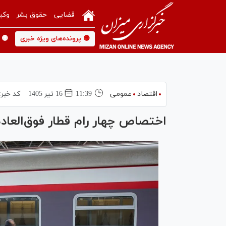
قضایی
حقوق بشر
وکی
🟡 پرونده‌های ویژه خبری
🟡 
اقتصاد
عمومی
11:39
16 تير 1405
کد خبر:
اختصاص چهار رام قطار فوق‌العاد