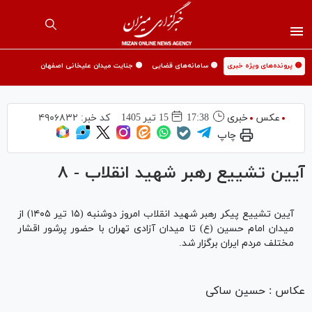
🟡 پرونده‌های ویژه خبری
🟡 سامانه‌های قضایی
🟡 جنایت میدان علیخانی اصفهان
عکس
خبری
17:38
15 تير 1405
کد خبر:
۴۹۰۶۸۳۲
چاپ
آیین تشییع رهبر شهید انقلاب - ۸
آیین تشییع پیکر رهبر شهید انقلاب امروز دوشنبه (۱۵ تیر ۱۴۰۵) از
میدان امام حسین (ع) تا میدان آزادی تهران با حضور پرشور اقشار
مختلف مردم ایران برگزار شد.
عکاس : حسین ساکی