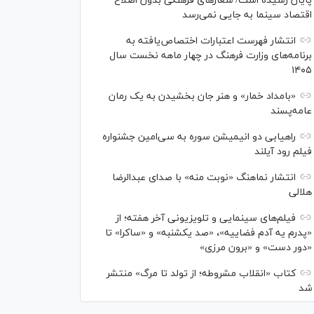
پایان رسیده است/ شعارهای فرهنگی بدون اصلاح
اقتصاد سینما به جایی نمی‌رسد
انتشار فهرست اعتبارات اختصاص‌یافته به
برنامه‌های وزارت فرهنگ در چهار ماهه نخست سال
۱۴۰۵
«بامداد خمار» و هنر جان بخشیدن به یک رمان
عامه‌پسند
راهیابی دو انیمیشن سوره به سی‌امین جشنواره
فیلم رود آیلند
انتشار نماهنگ «نوبت منه» با صدای عبدالرضا
هلالی
فیلم‌های سینمایی و تلویزیونی آخر هفته؛ از
«پدرم یه آدم فضاییه»، «صد یکشنبه» و «ساکرا» تا
«دور دست» و «برون مرزی»
کتاب «انقلاب مشروطه؛ از تولد تا مرگ» منتشر
شد