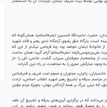
ری نهایی توسط بیت شریف ایشان، جزئیات آن به استحضار
ن، حضرت اباعبدالله الحسین (علیه‌السلام)، همان‌گونه که
ه است، بارگاه منوّر رضوی آرامگاه ابدی رهبر و قائد شهید
 خانوادهٔ ایشان خواهد بود. چه فرجامی نیک‌تر از این که
ت علی‌بن‌موسی‌الرضا (علیه‌السلام) آرام گیرد؛ همان ساحت
یست، از چشمه‌سار معرفتش سیراب گشت، خادمی اش را «از
به وجود مبارکش عمری را به مجاهدت در راه دین گذراند.
ادمیاران، زائران، مجاوران و عموم امت شریف و قدرشناس
ر مراسم بدرقه و تشییع رهبر شهید انقلاب اسلامی، ارادت
، که دینی بزرگ بر همه آزادگان جهان، به‌ویژه مردم مؤمن
ی‌دانند که در برگزاری آیین‌های بدرقه و تشییع آن خلف
ت را به منصهٔ ظهور رسانند و ضمن حضور پرشور در این