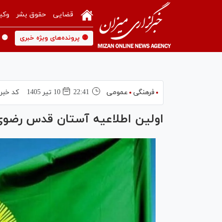
قضایی
حقوق بشر
وکی
🟡 پرونده‌های ویژه خبری
🟡 
فرهنگی
عمومی
22:41
10 تير 1405
کد خبر
اولین اطلاعیه آستان قدس رضوی 