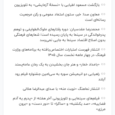
بازگشت مسعود اطیابی با «نسخهٔ آزمایشی» به تلویزیون
معاون صدا: خبر، ستون اعتماد عمومی و رکن مرجعیت
رسانه‌ای است
محمدرضا مقدسیان: دوره رفتارهای ملوک‌الطوایفی و توهم
پدرخواندگی در سینما به پایان رسیده است/ شعارهای فرهنگی
بدون اصلاح اقتصاد سینما به جایی نمی‌رسد
انتشار فهرست اعتبارات اختصاص‌یافته به برنامه‌های وزارت
فرهنگ در چهار ماهه نخست سال ۱۴۰۵
«بامداد خمار» و هنر جان بخشیدن به یک رمان عامه‌پسند
راهیابی دو انیمیشن سوره به سی‌امین جشنواره فیلم رود
آیلند
انتشار نماهنگ «نوبت منه» با صدای عبدالرضا هلالی
فیلم‌های سینمایی و تلویزیونی آخر هفته؛ از «پدرم یه آدم
فضاییه»، «صد یکشنبه» و «ساکرا» تا «دور دست» و «برون
مرزی»