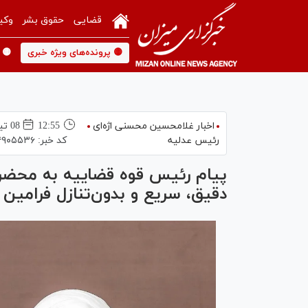
قضایی
حقوق بشر
وکی
🟡 پرونده‌های ویژه خبری
🟡 
اخبار غلامحسین محسنی اژه‌ای
12:55
08 تير 1405
رئیس عدلیه
کد خبر:
۴۹۰۵۵۳۶
پیام رئیس قوه قضاییه به محضر ره
دقیق، سریع و بدون‌تنازل فرامین 