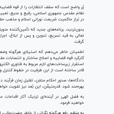
پُر واضح است که سقف انتظارات را از قوه قضاییه
نظام مقدس جمهوری اسلامی، رفیع و منیع، تعیین 
در تراز حاکمیت شریعت نورانی اسلام و مذهب حقه ق
بدون‌تردید، برنامه‌های جدید که تأمین‌کننده من
تعالی به قید تسریع، تدوین و پس از ابلاغ، اجر
گرفت.
اطمینان خاطر می‌دهم که استیلای هرگونه وضعیتی
کارکرد قوه قضاییه و اصلاح ساختار و انتصابات م
استقرار زیرساخت‌های لازم مربوط به فناوری الکترون
قادر ساخته است از این ظرفیت در خطوط کنترل و
دادگاه‌ها، صدور احکام متقن، تقلیل زمان فرآیند 
بهره‌مند شود. قدرمتیقّن، این بُعد نیز تقویت خوا
به فضل الهی در آینده‌ای نزدیک آثار اقدامات م
خواهید فرمود.
به منظور رفع هرگونه نگرانی از خاطر حضرت‌عالی، ار