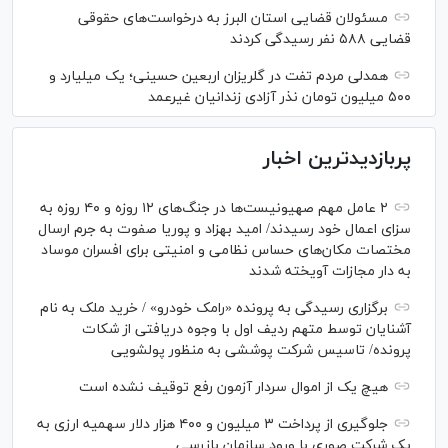
مسئولان قضایی استان البرز به درخواست‌های حقوقی
قضایی ۵۸۸ نفر رسیدگی کردند
همدلی مردم تفت در گلریزان اربعین حسینی؛ یک میلیارد و
۵۰۰ میلیون تومان نذر آزادی زندانیان غیرعمد
پربازدیدترین اخبار
۲ عامل مهم صهیونیست‌ها در جنگ‌های ۱۲ روزه و ۴۰ روزه به
سزای اعمال خود رسیدند/ امید بهزاد و پوریا صفوت به جرم ارسال
مختصات مکان‌های حساس نظامی و امنیتی برای افسران موساد
به دار مجازات آویخته شدند
برگزاری رسیدگی به پرونده «رامک خودرو» / خرید ملک به نام
آشنایان توسط متهم ردیف اول با وجوه دریافتی از شکات
پرونده/ تاسیس شرکت پوششی به منظور پولشویی
هیچ یک از اموال سردار آزمون رفع توقیف نشده است
جلوگیری از پرداخت ۳ میلیون و ۴۰۰ هزار دلار سهمیه ارزی به
یک شرکت صوری با ورود سازمان بازرسی