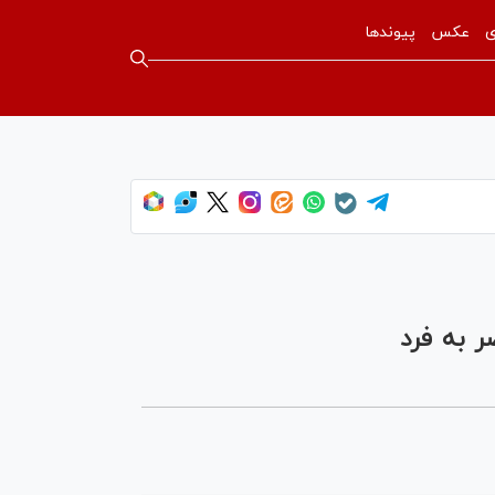
ی
عکس
پیوندها
 به فرد