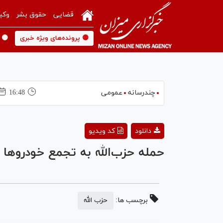
قضایی
حقوق بشر
وکی
🟡 پرونده‌های ویژه خبری
🟡 
چندرسانه
عمومی
16:48
دانلود
کد ویدیو
حمله حزب‌الله به تجمع خودروها
برچسب ها:
حزب الله