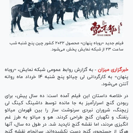
فیلم جدید «روباه پنهان» محصول ۲۰۲۲ کشور چین پنج شنبه شب
ساعت ۲۳ از شبکه نمایش پخش می‌شود.
خبرگزاری میزان
-
به گزارش روابط عمومی شبکه نمایش، «روباه
پنهان» به کارگردانی لی چیائو پنج شنبه ۱۴ خرداد ماه روانه
آنتن می‌شود.
در خلاصه داستان این فیلم آمده است: ده سال پیش، برای
ربودن گنج اسرارآمیز به جا مانده توسط داشینگ کینگ لی
زیچنگ، شروران نبردی سرنوشت ساز را بین قهرمان میائو
رنفنگ و نگهبان گنج طراحی کردند. هو و میائو به طرز غم
انگیزی مردند، اما نقشه گنج ناپدید شد. در طول ده سال، آنها
هرگز از جستجوی گنج دست نکشیده‌اند. سرانجام نقشه گنج