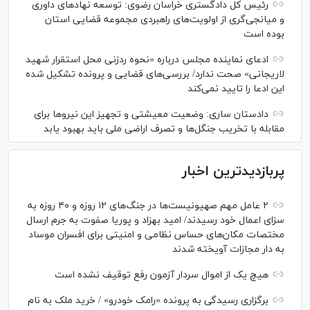
رئیس کل دادگستری خراسان رضوی: توسعه نهاد‌های داوری
و میانجی‌گری از اولویت‌های راهبردی مجموعه قضایی استان
بوده است
ادعای نماینده مجلس درباره «نحوه ردزنی محل استقرار شهید
لاریجانی» صحت ندارد/ بررسی‌های قضایی و پرونده تشکیل شده
این ادعا را تایید نمی‌کند
دادستان ساری: وضعیت معیشتی و تجهیز این نیرو‌ها برای
مقابله با تخریب جنگل‌ها و تصرف اراضی ملی باید بهبود یابد
پربازدیدترین اخبار
۲ عامل مهم صهیونیست‌ها در جنگ‌های ۱۲ روزه و ۴۰ روزه به
سزای اعمال خود رسیدند/ امید بهزاد و پوریا صفوت به جرم ارسال
مختصات مکان‌های حساس نظامی و امنیتی برای افسران موساد
به دار مجازات آویخته شدند
هیچ یک از اموال سردار آزمون رفع توقیف نشده است
برگزاری رسیدگی به پرونده «رامک خودرو» / خرید ملک به نام