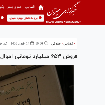
قضایی
حقوق بشر
وکی
🟡 پرونده‌های ویژه خبری
🟡 
قضایی
حقوقی
10:36
14 خرداد 1405
کد خب
فروش ۶۵۳ میلیارد تومانی اموال تملیکی در استان هرمزگان