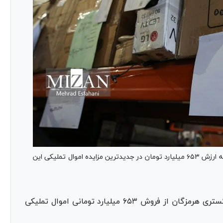
رئیس کل دادگستری هرمزگان از فروش ۷۷ ردیف کالا به ارزش ۶۵۳ میلیارد تومان در جدیدترین مزایده اموال تملیکی این
مجتبی قهرمانی، رئیس کل دادگستری هرمزگان از فروش ۶۵۳ میلیارد تومانی اموال تملیکی