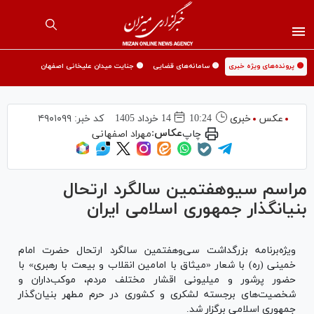
🟡 پرونده‌های ویژه خبری
🟡 سامانه‌های قضایی
🟡 جنایت میدان علیخانی اصفهان
عکس
خبری
10:24
14 خرداد 1405
کد خبر:
۴۹۰۱۰۹۹
عکاس:
چاپ
مهراد اصفهانی
مراسم سی‎وهفتمین سالگرد ارتحال
بنیانگذار جمهوری اسلامی ایران
ویژه‌برنامه بزرگداشت سی‌وهفتمین سالگرد ارتحال حضرت امام
خمینی (ره) با شعار «میثاق با امامین انقلاب و بیعت با رهبری» با
حضور پرشور و میلیونی اقشار مختلف مردم، موکب‌داران و
شخصیت‌های برجسته لشکری و کشوری در حرم مطهر بنیان‌گذار
جمهوری اسلامی برگزار شد.