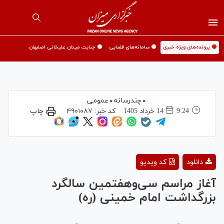
🟡 پرونده‌های ویژه خبری
🟡 سامانه‌های قضایی
🟡 جنایت میدان علیخانی اصفهان
چندرسانه
عمومی
9:24
14 خرداد 1405
کد خبر:
۴۹۰۱۰۸۷
چاپ
Play
دانلود
کد ویدیو
Video
آغاز مراسم سی‌و‌هفتمین سالگرد
بزرگداشت امام خمینی (ره)