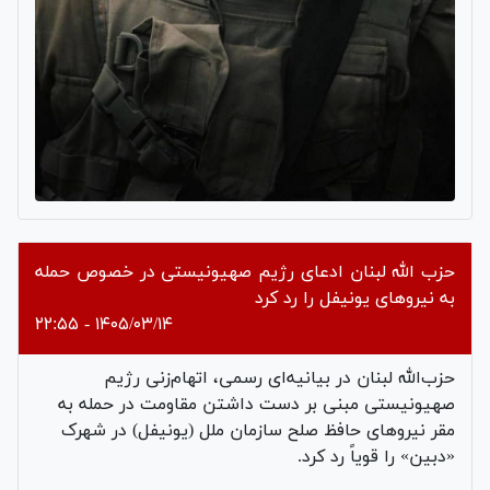
حزب الله لبنان ادعای رژیم صهیونیستی در خصوص حمله
به نیروهای یونیفل را رد کرد
۱۴۰۵/۰۳/۱۴ - ۲۲:۵۵
حزب‌الله لبنان در بیانیه‌ای رسمی، اتهام‌زنی رژیم
صهیونیستی مبنی بر دست داشتن مقاومت در حمله به
مقر نیروهای حافظ صلح سازمان ملل (یونیفل) در شهرک
«دبین» را قویاً رد کرد.