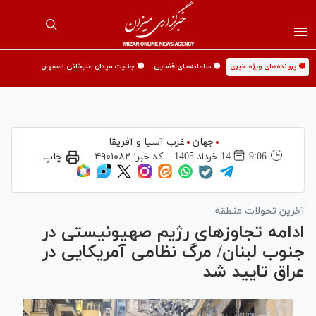
🟡 پرونده‌های ویژه خبری
🟡 سامانه‌های قضایی
🟡 جنایت میدان علیخانی اصفهان
جهان
غرب آسیا و آفریقا
9:06
14 خرداد 1405
کد خبر:
۴۹۰۱۰۸۲
چاپ
آخرین تحولات منطقه|
ادامه تجاوزهای رژیم صهیونیستی در
جنوب لبنان/ مرگ نظامی آمریکایی در
عراق تایید شد