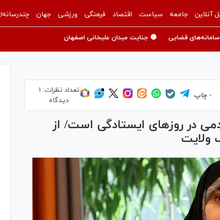
ل آنلاین
جامعه
سیاست
اقتصاد
فرهنگی
ورزشی
جهان
چندرسانه‌ا
سامانه‌های قضایی
🟡 جنایت میدان علیخانی اصفهان
تعداد نظرات:
۱
چاپ
دیدگاه
مردمی در روزهای ایستادگی است/ از
 ولایت