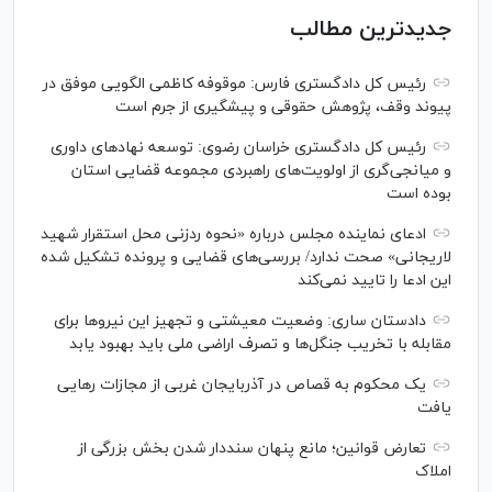
جدیدترین مطالب
رئیس کل دادگستری فارس: موقوفه کاظمی الگویی موفق در
پیوند وقف، پژوهش حقوقی و پیشگیری از جرم است
رئیس کل دادگستری خراسان رضوی: توسعه نهاد‌های داوری
و میانجی‌گری از اولویت‌های راهبردی مجموعه قضایی استان
بوده است
ادعای نماینده مجلس درباره «نحوه ردزنی محل استقرار شهید
لاریجانی» صحت ندارد/ بررسی‌های قضایی و پرونده تشکیل شده
این ادعا را تایید نمی‌کند
دادستان ساری: وضعیت معیشتی و تجهیز این نیرو‌ها برای
مقابله با تخریب جنگل‌ها و تصرف اراضی ملی باید بهبود یابد
یک محکوم به قصاص در آذربایجان‌ غربی از مجازات رهایی
یافت
تعارض قوانین؛ مانع پنهان سنددار شدن بخش بزرگی از
املاک