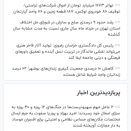
تهاتر ۱۶۷۳ میلیارد تومان از اموال شرکت‌های تراستی/
توقیف ۸۶ خودروی لوکس، ۱۸۷ قطعه زمین و ۸۶ واحد آپارتمان
رشد حدود ۹ درصدی صلح و سازش در شورای حل اختلاف
استان تهران در خرداد ماه سال جاری نسبت به مدت مشابه سال
گذشته
رئیس کل دادگستری خراسان رضوی: تولید آثار فاخر هنری
می‌تواند نقشی ماندگار در تربیت نسل آینده و تعمیق باور‌های
فرهنگی و دینی جامعه ایفا کند
کاهش ۱۰ درصدی جمعیت کیفری زندان‌های بوشهر/ ۶۲ درصد
زندانیان واجد شرایط شاغل هستند
پربازدیدترین اخبار
۲ عامل مهم صهیونیست‌ها در جنگ‌های ۱۲ روزه و ۴۰ روزه به
سزای اعمال خود رسیدند/ امید بهزاد و پوریا صفوت به جرم ارسال
مختصات مکان‌های حساس نظامی و امنیتی برای افسران موساد
به دار مجازات آویخته شدند