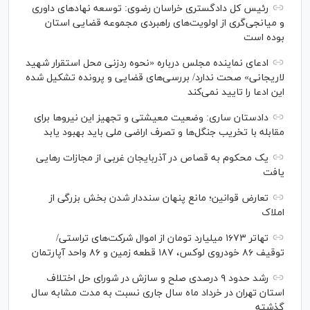
رئیس کل دادگستری خراسان رضوی: توسعه نهاد‌های داوری
و میانجی‌گری از اولویت‌های راهبردی مجموعه قضایی استان
بوده است
ادعای نماینده مجلس درباره «نحوه ردزنی محل استقرار شهید
لاریجانی» صحت ندارد/ بررسی‌های قضایی و پرونده تشکیل شده
این ادعا را تایید نمی‌کند
دادستان ساری: وضعیت معیشتی و تجهیز این نیرو‌ها برای
مقابله با تخریب جنگل‌ها و تصرف اراضی ملی باید بهبود یابد
یک محکوم به قصاص در آذربایجان‌ غربی از مجازات رهایی
یافت
تعارض قوانین؛ مانع پنهان سنددار شدن بخش بزرگی از
املاک
تهاتر ۱۶۷۳ میلیارد تومان از اموال شرکت‌های تراستی/
توقیف ۸۶ خودروی لوکس، ۱۸۷ قطعه زمین و ۸۶ واحد آپارتمان
رشد حدود ۹ درصدی صلح و سازش در شورای حل اختلاف
استان تهران در خرداد ماه سال جاری نسبت به مدت مشابه سال
گذشته