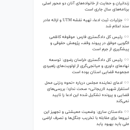
زندانیان و حمایت از خانواده‌های آنان دو محور اصلی
برنامه‌های سال جاری است
جزئیات ثبت ادعا، تهیه نقشه UTM و ارائه مادر
سند اعلام شد
رئیس کل دادگستری فارس: موقوفه کاظمی
الگویی موفق در پیوند وقف، پژوهش حقوقی و
پیشگیری از جرم است
رئیس کل دادگستری خراسان رضوی: توسعه
نهاد‌های داوری و میانجی‌گری از اولویت‌های راهبردی
مجموعه قضایی استان بوده است
ادعای نماینده مجلس درباره «نحوه ردزنی محل
استقرار شهید لاریجانی» صحت ندارد/ بررسی‌های
قضایی و پرونده تشکیل شده این ادعا را تایید
نمی‌کند
دادستان ساری: وضعیت معیشتی و تجهیز این
نیرو‌ها برای مقابله با تخریب جنگل‌ها و تصرف اراضی
ملی باید بهبود یابد