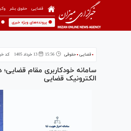
قضایی
حقوق بشر
وکی
🟡 پرونده‌های ویژه خبری
🟡 
قضایی
حقوقی
15:56
13 خرداد 1405
کد خب
سامانه خودکاربری مقام قضایی؛
الکترونیک قضایی