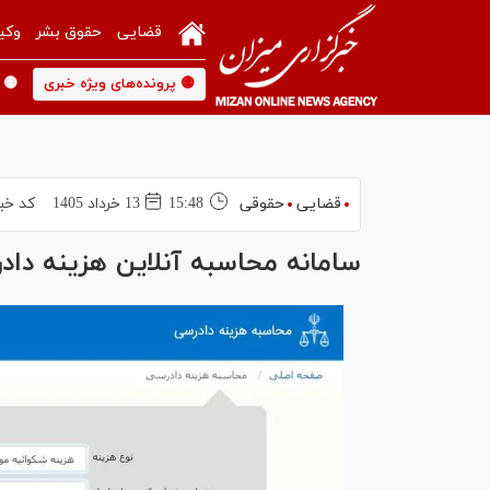
قضایی
حقوق بشر
وکی
🟡 پرونده‌های ویژه خبری
🟡 
قضایی
حقوقی
15:48
13 خرداد 1405
کد خب
سامانه محاسبه آنلاین هزینه داد