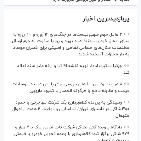
پربازدیدترین اخبار
۲ عامل مهم صهیونیست‌ها در جنگ‌های ۱۲ روزه و ۴۰ روزه به
سزای اعمال خود رسیدند/ امید بهزاد و پوریا صفوت به جرم ارسال
مختصات مکان‌های حساس نظامی و امنیتی برای افسران موساد
به دار مجازات آویخته شدند
جزئیات ثبت ادعا، تهیه نقشه UTM و ارائه مادر سند اعلام
شد
ماموریت رئیس سازمان بازرسی برای پایش مستمر نوسانات
قیمت و مقابله قاطع با هرگونه انحصار یا کمبود دارویی
رسیدگی به پرونده کلاهبرداری یک شرکت مهاجرتی با حدود
۳۰۰ شاکی در دادسرای تهران/ شناسایی و توقیف ۲ همت از اموال
متهمان
دادگاه پرونده کثیرالشاکی شرکت تات موتور تاک با ۲ هزار و
۹۷۹ شاکی برگزار شد/ کلاهبرداری با وعده تحویل خودرو با قیمتی
پایین‌تر از کارخانه