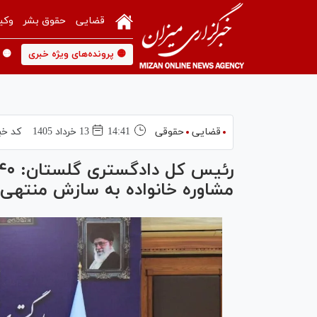
قضایی
حقوق بشر
وکی
🟡 پرونده‌های ویژه خبری
🟡 
قضایی
حقوقی
14:41
13 خرداد 1405
کد خب
مشاوره خانواده به سازش منتهی