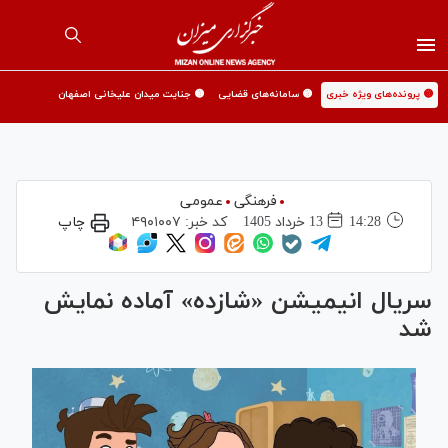
🟡 پرونده‌های ویژه خبری
🟡 سامانه‌های قضایی
🟡 جنایت میدان علیخانی اصفهان
فرهنگی
عمومی
14:28
13 خرداد 1405
کد خبر:
۴۹۰۱۰۰۷
چاپ
سریال انیمیشن «شازده» آماده نمایش
شد