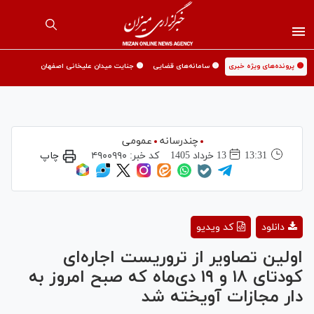
🟡 پرونده‌های ویژه خبری
🟡 سامانه‌های قضایی
🟡 جنایت میدان علیخانی اصفهان
چندرسانه
عمومی
13:31
13 خرداد 1405
کد خبر:
۴۹۰۰۹۹۰
چاپ
Play
دانلود
کد ویدیو
Video
اولین تصاویر از تروریست اجاره‌ای
کودتای ۱۸ و ۱۹ دی‌ماه که صبح امروز به
دار مجازات آویخته شد