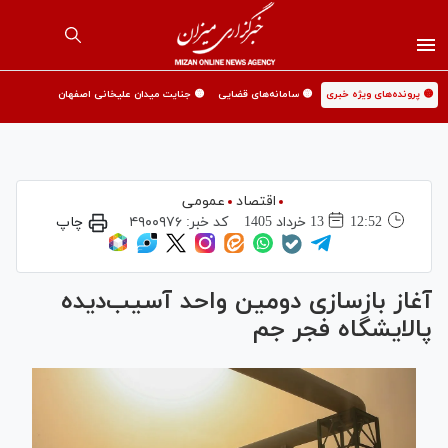
🟡 پرونده‌های ویژه خبری
🟡 سامانه‌های قضایی
🟡 جنایت میدان علیخانی اصفهان
اقتصاد
عمومی
12:52
13 خرداد 1405
کد خبر:
۴۹۰۰۹۷۶
چاپ
آغاز بازسازی دومین واحد آسیب‌دیده
پالایشگاه فجر جم