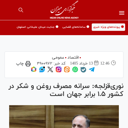
🟡 پرونده‌های ویژه خبری
🟡 سامانه‌های قضایی
🟡 جنایت میدان علیخانی اصفهان
اقتصاد
عمومی
12:46
13 خرداد 1405
کد خبر:
۴۹۰۰۹۷۲
چاپ
نوری‌قزلجه: سرانه مصرف روغن و شکر در
کشور ۱.۵ برابر جهان است