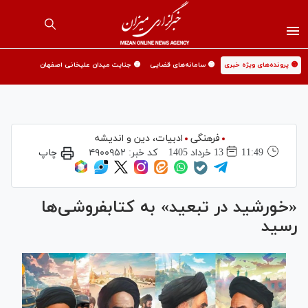
🟡 پرونده‌های ویژه خبری
🟡 سامانه‌های قضایی
🟡 جنایت میدان علیخانی اصفهان
فرهنگی
ادبیات، دین و اندیشه
11:49
13 خرداد 1405
کد خبر:
۴۹۰۰۹۵۲
چاپ
«خورشید در تبعید» به کتابفروشی‌ها
رسید