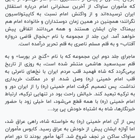
که مأموران ساواک از آخرین سخنرانی امام درباره استقلال
ایران ترسیده‌اند و از واکنش امام نسبت به کاپیتولاسیون
نگرانند؛ همچنین در همین زمان دوستداران و خانواده امام هم
بیمناک جان ایشان هستند و همه می‌دانند اتفاقی پیش
خواهد آمد. این جلد از مجموعه با نام «یخچال قاضی دروازه
آفتاب» و به قلم مسلم ناصری به قلم تحریر درآمده است.
ماجرای جلد دوم این مجموعه که با نام «گنج در بورسا» و به
قلم سیدسعید هاشمی منتشر شده است، به روزی از تاریخ
برمی‌گردد که شاه فهمید قلب مردم ایران با نخ‌های نامرئی به
قلب امام خمینی (ره) وصل شده. او در ممکلت خریداری
نداشت. پس تصمیم گرفت امام خمینی (ره) را از ایران دور و
به ترکیه تبعید کند. خیالش راحت بود در تنهایی ترکیه، ارتباط
امام خمینی (ره) با همه قطع می‌شود، اما خیلی زود با حضور
خبرنگارها، شاه به اشتباه خودش پی برد‌…
پس از آن امام خمینی (ره) به خواسته شاه، راهی عراق شد،
اما آوازه ایشان پیش از خودش به عراق رسید. کابوس مأموران
ساواک ساکن در نجف شروع شد. آنها مأمور بودند تا دور امام