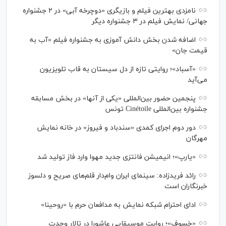
نامزدی بهترین فیلم و بازیگری «دوچرخه آبی» در ۲ جشنواره
جهانی/ نمایش فیلم در ۳ جشنواره دیگر
اضافه شدن بخش دانش آموزی به جشنواره فیلم «آب به
قیمت جان»
«آسباد»؛ روایتی تازه از دل سیستان به قاب تلویزیون
می‌آید
پنجمین حضور بین‌المللی «یکی از آنها» در بخش مسابقه
جشنواره بین‌المللی Cinétoile تونس
دور دوم اجرای کمدی «سندباد و فیروز» در خانه نمایش
مهرگان
«یارپ»؛ انیمیشن فانتزی جدید مهوا وارد فاز تولید شد
رائد فریدزاده: سینمای ایران وام‌دار قلم‌های صریح و دلسوز
خبرنگاران است
ادای احترام شبکه نمایش به مدافعان حرم با «روحینا»
«خسوف»؛ روایت موسیقایی عاشورا در تالار وحدت