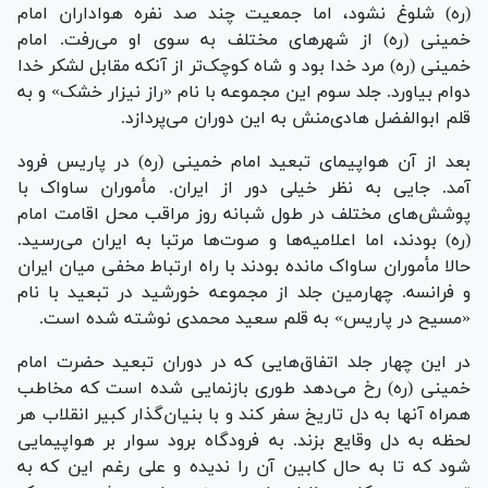
(ره) شلوغ نشود، اما جمعیت چند صد نفره هواداران امام
خمینی (ره) از شهر‌های مختلف به سوی او می‌رفت. امام
خمینی (ره) مرد خدا بود و شاه کوچک‌تر از آنکه مقابل لشکر خدا
دوام بیاور‌د. جلد سوم این مجموعه با نام «راز نیزار خشک» و به
قلم ابوالفضل هادی‌منش به این دوران می‌پردازد.
بعد از آن هواپیمای تبعید امام خمینی (ره) در پاریس فرود
آمد. جایی به نظر خیلی دور از ایران. مأموران ساواک با
پوشش‌های مختلف در طول شبانه روز مراقب محل اقامت امام
(ره) بودند، اما اعلامیه‌ها و صوت‌ها مرتبا به ایران می‌رسید.
حالا مأموران ساواک مانده بودند با راه ارتباط مخفی میان ایران
و فرانسه. چهارمین جلد از مجموعه خورشید در تبعید با نام
«مسیح در پاریس» به قلم سعید محمدی نوشته شده است.
در این چهار جلد اتفاق‌هایی که در دوران تبعید حضرت امام
خمینی (ره) رخ می‌دهد طوری بازنمایی شده است که مخاطب
همراه آنها به دل تاریخ سفر کند و با بنیان‌گذار کبیر انقلاب هر
لحظه به دل وقایع بزند. به فرودگاه برود سوار بر هواپیمایی
شود که تا به حال کابین آن را ندیده و علی رغم این که به