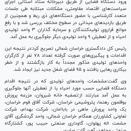
ورود دستگاه قضایی از طریق دبیرخانه ستاد استانی اجرای
سیاست‌های اقتصاد مقاومتی، مشکلات مبتلابه طی جلسات
متعدد کارشناسی با حضور دستگاه‌های ذی ربط و همچنین از
طریق بازدید‌های میدانی در سطوح مختلف بررسی شد و با رفع
موانع فراروی تولیدکنندگان و سرمایه گذاران ۳ واحد تولیدی
احیاء و از تعطیلی ۹ واحد تولیدی دیگر جلوگیری به عمل آمد.
رئیس کل دادگستری خراسان شمالی تصریح کرد:در نتیجه این
اقدامات و پیگیری‌های صورت گرفته تعداد ۷۸ نفر از کارگران
واحد‌های تولیدی مذکور مجدداً به کار بازگشتند و از خطر
بیکاری رهایی یافتند و ۹۵ فضای شغل جدید نیز ایجاد شد.
وی گفت:مشخصات واحد‌های تولیدی که در نتیجه اقدام
دستگاه قضایی حسب مورد احیاء یا از تعطیلی آنها جلوگیری
به عمل آمد عبارتند از:تصفیه خانه شیروان، مزرعه پرورش
بوقلمون رهنما، پتروشیمی خراسان، شرکت آفاق فوم خراسان،
یک واحد پرورش ماهی در باباامان، شرکت بهدام، شرکت
تعاونی کشاورزان همگام خراسان شمالی، واحد گردشگری آقای
حشمت اله پهلوان، گاوداری صنعتی حبیب پور، کشتارگاه
صنعتی مجاهد، آهن آلات صابری.