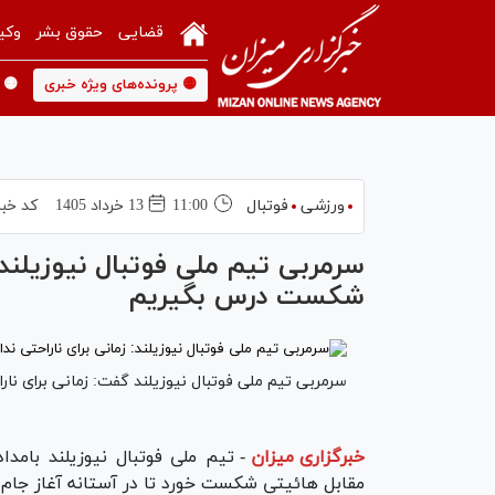
قضایی
حقوق بشر
وکی
🟡 پرونده‌های ویژه خبری
🟡 
ورزشی
فوتبال
11:00
13 خرداد 1405
کد خبر
سرمربی تیم ملی فوتبال نیوزیلند: ز
شکست درس بگیریم
سرمربی تیم ملی فوتبال نیوزیلند گفت: زمانی برای نار
خبرگزاری میزان
-
مقابل هائیتی شکست خورد تا در آستانه آغاز جام ج