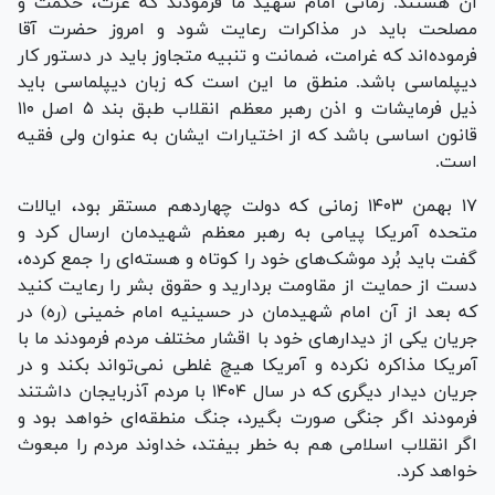
آن هستند. زمانی امام شهید ما فرمودند که عزت، حکمت و
مصلحت باید در مذاکرات رعایت شود و امروز حضرت آقا
فرموده‌اند که غرامت، ضمانت و تنبیه متجاوز باید در دستور کار
دیپلماسی باشد. منطق ما این است که زبان دیپلماسی باید
ذیل فرمایشات و اذن رهبر معظم انقلاب طبق بند ۵ اصل ۱۱۰
قانون اساسی باشد که از اختیارات ایشان به عنوان ولی فقیه
است.
۱۷ بهمن ۱۴۰۳ زمانی که دولت چهاردهم مستقر بود، ایالات
متحده آمریکا پیامی به رهبر معظم شهیدمان ارسال کرد و
گفت باید بُرد موشک‌های خود را کوتاه و هسته‌ای را جمع کرده،
دست از حمایت از مقاومت بردارید و حقوق بشر را رعایت کنید
که بعد از آن امام شهیدمان در حسینیه امام خمینی (ره) در
جریان یکی از دیدار‌های خود با اقشار مختلف مردم فرمودند ما با
آمریکا مذاکره نکرده و آمریکا هیچ غلطی نمی‌تواند بکند و در
جریان دیدار دیگری که در سال ۱۴۰۴ با مردم آذربایجان داشتند
فرمودند اگر جنگی صورت بگیرد، جنگ منطقه‌ای خواهد بود و
اگر انقلاب اسلامی هم به خطر بیفتد، خداوند مردم را مبعوث
خواهد کرد.