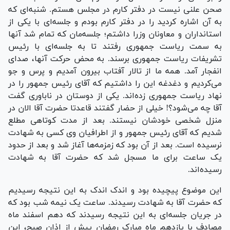
صحن علنی نیست در دفتر کارم در مجلس هستم. شنبه‌ای که
به آن اشاره کردید را در دفتر کارم بودم و جلسه‌ای با یکی از
استانداران و معاونان وزرا داشتم؛ جلسه‌مان که تمام شد آنها
به سمت ریاست جمهوری رفتند تا به جلسه‌ای با رئیس
تشریفات ریاست جمهوری برسند. به محض حرکت آنها، صدای
انفجار آمد. همه ما از تالار آفتاب بیرون آمدیم و پرس و جو
می‌کردیم و دغدغه این را داشتیم که آقای رئیس جمهور را در
نهاد ریاست جمهوری زده‌اند. یکی از دوستان در ناباوری گفت
آقا چه می‌شود؟! خیلی از حضار گفتند قاعدتا حضرت آقا الان در
منزل شخصی خودشان نیستند. بعد از مدت کوتاهی مطلع
شدیم که آقای رئیس جمهور و از اطرافیان وی کسی به شهادت
نرسیده است. بعد از آن بود که زمزمه‌ها آغاز شد و بعد از حدود
یک ساعت برای ما مسجل شد که حضرت آقا به شهادت
رسیده‌اند.
این موضوع پیچیده بود و اندک اندک به این نتیجه رسیدیم
که حضرت آقا به شهادت رسیدند. ساعت یک نیمه شب بود که
در جریان جلسه‌ای به این نتیجه رسیدند که دهم اسفند ماه
مصادف با یازدهم ماه مبارک رمضان پیش از اذان صبح، این