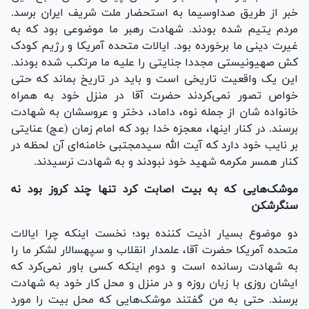
خبر از طریق صداوسیما به استحضار ملت شریف ایران برسد.
مردم یتیم شده بودند. شهادت رهبر ما موضوعی بود که به
غیرت دینی ما برخورده بود. ایالات متحده آمریکا و رژیم کودک
کش صهیونیستی مجددا جنایتی را علیه ما مرتکب شده بودند.
این یک واقعیت تاریخی است و باید در تاریخ بماند که حتی
خواص تصور نمی‌کردند حضرت آقا در منزل خود به همراه
خانواده شان از جمله نوه، داماد، دختر و عروسشان به شهادت
برسند. در کنار اینها، معجزه خدا بود که امام زمان (عج) عنایتی
بر نایب خود دارد که آیت الله سیدمجتبی خامنه‌ای آن لحظه در
کنار همسر مکرمه شهید خود نبودند و به شهادت نرسیدند.
موشک‌هایی که به بیت اصابت کرد تنها چند کروز بود نه
سنگرشکن
دو موضوع بسیار اذیت کننده بود؛ نخست اینکه چرا ایالات
متحده آمریکا حضرت آقا، علمدار انقلاب و سپهسالار لشکر ما را
به شهادت رسانده است و دوم اینکه کسی باور نمی‌کرد که
ایشان روزی با زبان روزه و در منزل و محل کار خود به شهادت
برسند. حتی به من گفتند موشک‌هایی که محل بیت را مورد