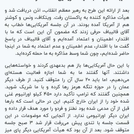
بعد از ارائه این طرح به رهبر معظم انقلاب، اذن دریافت شد و
هیأت مذاکره کننده به پاکستان رفت. ویتکاف، ونس و کوشنر
هم از آمریکا آمده بودند. در آن جلسه آمریکایی‌ها خطاب به
آقای قالیباف حرفی زدند که مضمون آن این است که ما با
اقتدار، اطمینان و اعتماد آمده‌ایم و آقای قالیباف در پاسخ
گفت ما با اقتدار، عدم اطمینان و عدم اعتماد به شما در اینجا
حاضر شده‌ایم، چون شما وسط مذاکره به ما حمله کرده‌اید.
با این حال آمریکایی‌ها باز هم بدعهدی کردند و خواسته‌هایی
داشتند. آنها گفتند ما به شما اجازه فعالیت هسته‌ای
می‌دهیم، اما باید ۲۰ سال آن را متوقف کنید. از طرف دیگر
عمان را در حوزه تنگه هرمز رها کرده و با ما شریک شوید.
همچنین گفتند که ترامپ تأکید دارد ۴۵۰ کیلو اورانیوم غنی
شده خود را از ایران خارج کنیم. این در حالی است که بار‌ها
قبل از آن مدعی شده بود نطنز و فردو را مورد هدف قرار داده و
ایران دیگر اورانیومی ندارد. از آنجایی که موضوعات در این
قسمت جلسه با تندی پیش می‌رفت قرار شد ۳ صبح جلسه
متوقف شود. بعد از آن بود که هیأت آمریکایی دیگر پای میز