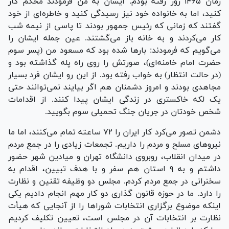
زمان ۱۴۶۵ روز رفته بودم. ایشان به من فرمودند محکم کار
کنید، اما به خانواده خود نیز رسیدگی کنید و خاطره‌ای از خود
گفتند که زمانی که رئیس جمهور بودند تا پاسی از نیمه شب
کار می‌کردند و به خانه باز می‌گشتند. عین جمله ایشان را
می‌گویم که فرمودند: بار‌ها شده بود که مسعود من (پسر سوم
حضرت امام خامنه‌ای)، صورتش را روی راه پله گذاشته بود و
(در حالت انتظار) به خواب رفته بود. از این رو ایشان فرد بسیار
مجاهدی بودند و امروز دشمنان هم اگر بیایند نمی‌توانند حتی
یک لکه خاکستری در زندگی ایشان پیدا کنند. از اقدامات
شخص خودتان در جریان جنگ تحمیلی سوم بگویید.
دشمن تصور می‌کرد کار ایران را ۷۲ ساعته تمام می‌کنند، اما ما
نیرو‌های مسلح و مردم را داریم. تجمعات زیادی را در جمع مردم
در میدان انقلاب، روبروی دانشگاه تهران و میادین شهر حضور
داشتم و به ۹ استان هم سفر و با هدف تبیین، اقدام به
سخنرانی در جمع مردم کردم. مجلس دو وظیفه تقنین و نظارت
را دارد. ما در حوزه قانون گذاری دو کار مهم انجام دادیم یکی
اینکه موضوع برگزاری انتخابات شورا‌ها را از آنجایی که هیأت
نظارت بر انتخابات آن در مجلس است، تعیین تکلیف کردیم