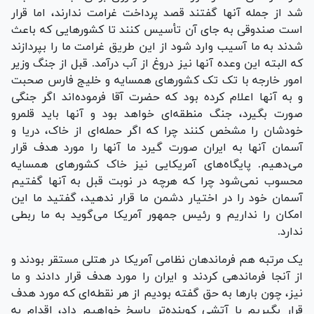
شد از جمله آنها گفتند قصد پرداخت غرامت ندارند، اما قرار
است صندوقی به جای آن تأسیس کنند تا کشور‌هایی که باعث
شدند به ما آسیب وارد شود از این طریق غرامت ما را بپردازند
که البته این وعده آنها نیز دروغ از آب درآمد. قبل از جنگ وزیر
امور خارجه با تک تک کشور‌های همسایه و خلیج فارس صحبت
و به آنها اعلام کرده بود که حضرت آقا فرموده‌اند اگر جنگی
صورت بگیرد، جنگ منطقه‌ای خواهد بود و آنها باید قلمرو
خودشان را مشخص کنند چرا که اگر حمله‌ای از خاک، دریا و
آسمان آنها به ایران صورت گیرد ما آنها را مورد هدف قرار
می‌دهیم. پایگاه‌های آمریکایی نیز خاک کشور‌های همسایه
محسوب نمی‌شود چرا که هرچه در نوبت قبل به آنها گفتیم
آسمان خود را در اختیار دشمن ما قرار ندهید، گفتید ما این
امکان را نداریم و رئیس جمهور آمریکا می‌گوید به ما ربطی
ندارد.
یک مرتبه هم فرماندهان نظامی آمریکا در هتلی مستقر بودند و
از آنجا فرماندهی کردند و ایران را مورد هدف قرار دادند و ما
نیز، چون بار‌ها به حق گفته بودیم از هر نقطه‌ای که مورد هدف
قرار بگیریم با آتشی کوبنده‌تر پاسخ خواهیم داد، اقدام به