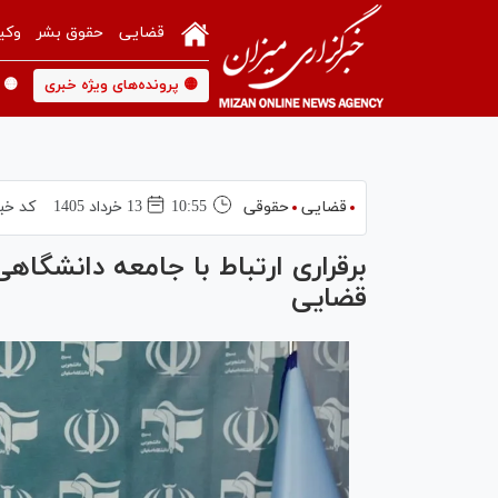
قضایی
حقوق بشر
وکی
🟡 پرونده‌های ویژه خبری
🟡 
قضایی
حقوقی
10:55
13 خرداد 1405
کد خب
برقراری ارتباط با جامعه دانشگا
قضایی