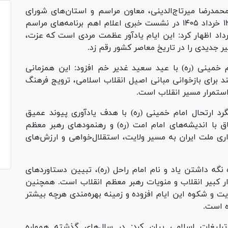
مدرضا میرتاج‌الدینی، معاون مراسم و استان‌های شورای
هماهنگی تبلیغات اسلامی، صبح امروز چهارشنبه۱۳ خرداد ۱۴۰۵ در نشست خبری اعلام اهم برنامه‌های مراسم
رد ارتحال امام راحل (ره) و قیام خونین ۱۵ خرداد اظهار کرد: این ایام یادآور عظمت مردی است که عزت،
یر جدیدی را در تاریخ معاصر کشور رقم زد.
م خمینی (ره) با عید سعید غدیر خم افزود: این همزمانی
د برای بازخوانی مبانی اصیل انقلاب اسلامی، ترویج فرهنگ
استمرار مسیر انقلاب است.
رد ارتحال امام خمینی (ره) با هدف یادآوری پیوند عمیق
اق با اندیشه‌های امام امت (ره) و رهنمود‌های رهبر معظم
داری ملت ایران به مسیر ولایت، استقلال‌خواهی و ارزش‌های
نگه داشتن یاد و نام امام راحل (ره)، تبیین دستاورد‌های
ذار کبیر انقلاب و منویات رهبر معظم انقلاب است. همچنین
یت و شکوه این ایام افزوده و زمینه بهره‌مندی هرچه بیشتر
ه است.
بلیغات اسلامی بیان کرد: در سال‌های گذشته همواره