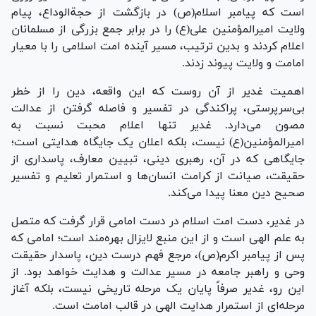
است که پیامبر اسلام(ص) در بازگشت از حجةالوداع، پیام
ولایت امیرالمؤمنین علی(ع) را در برابر جمع بزرگی از مسلمانان
اعلام کردند و بدین ترتیب، مسیر آینده امت اسلامی را با معیار
امامت و ولایت پیوند زدند.
اهمیت غدیر از آن روست که این واقعه، دین را از خطر
بی‌سرپرستی، پراکندگی در تفسیر و فاصله گرفتن از عدالت
مصون می‌دارد. غدیر تنها اعلام محبت نسبت به
امیرالمؤمنین(ع) نیست، بلکه اعلان یک جایگاه هدایتی است؛
جایگاهی که در آن، رهبری دینی، تبیین معارف، پاسداری از
حقیقت، صیانت از کرامت انسان‌ها و استمرار تعلیم و تفسیر
صحیح دین معنا پیدا می‌کند.
در غدیر، دست امت اسلام در دست امامی قرار گرفت که متصل
به علم الهی است و از این منبع لایزال بهره‌مند است؛ امامی که
پس از پیامبر اکرم(ص)، مرجع فهم درست دین، پاسدار حقیقت
وحی و راهبر جامعه در مسیر عدالت و هدایت خواهد بود. از
این رو، غدیر صرفاً پایان یک مرحله تاریخی نیست، بلکه آغاز
مرحله‌ای از استمرار هدایت الهی در قالب امامت است.