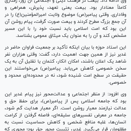
وی ادامه داد: بیعت در فرهنگ دینی و اجتماعی آن روز، رفتاری
کاملاً معنادار بود. بیعت یعنی تعهد، پذیرش، همراهی و
وفاداری. وقتی پیامبر(ص) موضوع ولایت امیرالمؤمنین(ع) را در
آن جمع بزرگ مطرح کردند و بیعت صورت گرفت، پیام روشن آن
این بود که امت اسلامی باید نسبت خود را با این مسیر
مشخص کند و آن را به عنوان یک میثاق عمومی بشناسد.
این استاد حوزه با بیان اینکه تأکید بر جمعیت فراوان حاضر در
غدیر نیز از همین جهت اهمیت دارد، گفت: وقتی هزاران نفر
شاهد یک اعلان باشند، امکان انکار، کتمان یا تقلیل آن به یک
سخن خصوصی کاهش می‌یابد. پیامبر(ص) می‌خواستند این
حقیقت در سطح امت شنیده شود، نه در محدوده‌ای محدود و
خصوصی.
وی افزود: از منظر اجتماعی و عدالت‌محور نیز پیام غدیر این
بود که جامعه اسلامی پس از پیامبر(ص)، برای حفظ حق و
عدالت نیازمند معیار روشن است. اگر معیار هدایت گم شود،
جامعه در معرض تفسیرهای سلیقه‌ای، فاصله گرفتن از کرامت
انسان‌ها، غلبه منافع شخصی و کاهش حساسیت نسبت به
مظلومان قرار می‌گیرد. غدیر، تثبیت محور حق بود؛ محوری که