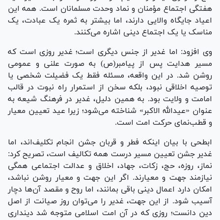
هفتگی اجتماع مؤمنان و نماد وحدت مسلمانان است. همه این
اعیاد جایگاه والایی دارند، اما بیشتر به ثمره یک عبادت، یک
مناسک یا یک اجتماع دینی اشاره می‌کنند.
وی افزود: اما غدیر از جنس دیگری است؛ غدیر روزی است که
مسیر هدایت پس از پیامبر(ص) به صورت علنی و عمومی
روشن شد. در این واقعه، مسئله فقط یک فضیلت شخصی یا
توصیه اخلاقی نبود، بلکه سخن از استمرار راه نبوت در قالب
امامت و ولایت بود. به همین دلیل، غدیر در فرهنگ شیعه به
عنوان «عیدالله الاکبر» شناخته می‌شود؛ زیرا عید تعیین معیار
و قطب‌نمای حرکت امت است.
ابطحی با بیان اینکه فطر و قربان جشن انجام تکلیف‌اند، اما
غدیر جشن تعیین مسیر درست همه تکالیف است، تصریح کرد:
نماز، روزه، حج، زکات، جهاد، اخلاق و عدالت اجتماعی همگی
نیازمند جهت و معیارند. اگر این جهت و معیار روشن نباشد،
امکان دارد اعمال دینی باقی بمانند، اما روح و مقصد آن‌ها دچار
آسیب شود. از این جهت، غدیر را می‌توان روز صیانت از اصل
دین دانست؛ روزی که در آن امت اسلامی متوجه شد دینداری