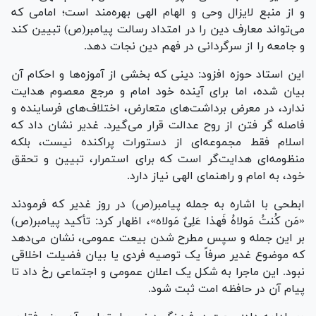
و از منبع لایزال وحی و الهام الهی بهره‌مند است؛ امامی که
می‌تواند معارف دین را در امتداد رسالت پیامبر(ص) تبیین کند
و جامعه را از سرگردانی در فهم دین نجات دهد.
این استاد حوزه افزود: دینی که بخشی از آموزه‌ها و احکام آن
بیان شده، اما برای آینده خود امام و مرجع معصوم هدایت
ندارد، در معرض برداشت‌های متعارض، اختلاف‌های فرساینده و
فاصله گر فتن از روح عدالت قرار می‌گیرد. غدیر نشان داد که
اسلام فقط مجموعه‌ای از دستورات پراکنده نیست، بلکه
منظومه‌ای هدایت‌گر است که برای استمرار، تبیین و تحقق
خود، به امام و راهنمای الهی نیاز دارد.
ابطحی با اشاره به جمله پیامبر(ص) در روز غدیر که فرمودند
«مَن کُنتُ مَولاهُ فَهذا عَلِیٌ مَولاه»، اظهار کرد: تأکید پیامبر(ص)
بر این جمله و سپس مطرح شدن بیعت عمومی، نشان می‌دهد
که موضوع غدیر صرفاً یک توصیه فردی یا بیان فضیلت اخلاقی
نبود. این ماجرا به شکل یک اعلان عمومی و اجتماعی رخ داد تا
پیام آن در حافظه امت ثبت شود.