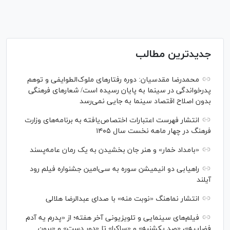
جدیدترین مطالب
محمدرضا مقدسیان: دوره رفتارهای ملوک‌الطوایفی و توهم
پدرخواندگی در سینما به پایان رسیده است/ شعارهای فرهنگی
بدون اصلاح اقتصاد سینما به جایی نمی‌رسد
انتشار فهرست اعتبارات اختصاص‌یافته به برنامه‌های وزارت
فرهنگ در چهار ماهه نخست سال ۱۴۰۵
«بامداد خمار» و هنر جان بخشیدن به یک رمان عامه‌پسند
راهیابی دو انیمیشن سوره به سی‌امین جشنواره فیلم رود
آیلند
انتشار نماهنگ «نوبت منه» با صدای عبدالرضا هلالی
فیلم‌های سینمایی و تلویزیونی آخر هفته؛ از «پدرم یه آدم
فضاییه»، «صد یکشنبه» و «ساکرا» تا «دور دست» و «برون