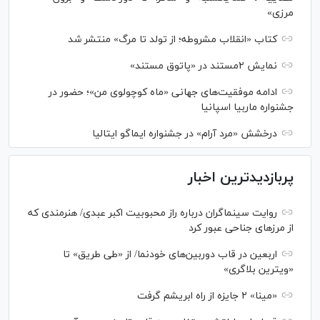
مرزی»
کتاب «انقلاب مشروطه؛ از تولد تا مرگ» منتشر شد
نمایش ۲مستند در «پاتوق مستند»
ادامه موفقیت‌های جهانی «ماه کوچولوی من»؛ حضور در
جشنواره ماربیا اسپانیا
درخشش «مرد آرام» در جشنواره ایماگو ایتالیا
پربازدیدترین اخبار
روایت سینماگران درباره راز محبوبیت اکبر عبدی/ هنرمندی که
از مرزهای جناحی عبور کرد
اربعین در قاب دوربین‌های خودنما/ از «طی طریق» تا
«ویترین بلاگری»
«مینا» ۲ جایزه از راه ابریشم گرفت