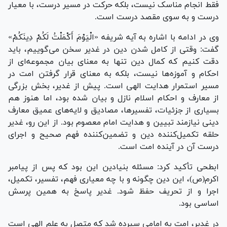
فقط انجام مناسک نیست، بلکه حرکت در مسیر درست، با معیار
درست و به سوی مقصد درست است.
وی در ادامه با اشاره به آیه شریفه «الْیَوْمَ أَکْمَلْتُ لَکُمْ دِینَکُمْ»
گفت: وقتی از کامل شدن دین در غدیر سخن می‌گوییم، باید
دقت کنیم که کمال دین تنها به معنای بیان مجموعه‌ای از
احکام و آموزه‌ها نیست، بلکه به معنای قرار گرفتن امت در
مسیر استمرار هدایت الهی است. پیش از غدیر، بخش بزرگی
از معارف و احکام اسلام نازل و بیان شده بود، اما هنوز هم
بسیاری از جزئیات، تفسیرها، مصادیق و لایه‌های عمیق معارف
دینی نیازمند تبیین و هدایت امام معصوم بود. از این رو، غدیر
حلقه تکمیل‌کننده دین و تضمین‌کننده فهم صحیح و اجرای
درست آن در آینده امت است.
ابطحی تأکید کرد: مسئله بنیادین این بود که پس از پیامبر
اکرم(ص)، این دین چگونه و با چه معیاری فهم، تفسیر، تکمیل،
اجرا و از تحریف حفظ شود. غدیر پاسخ به همین پرسش
اساسی بود.
در غدیر، امت به امامی سپرده شد که متصل به علم الهی است