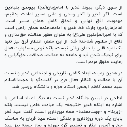
از سوی دیگر، پیوند غدیر با امام‌زمان(عج) پیوندی بنیادین
است. اگر غدیر را آغاز رسمی و علنی مسیر امامت بدانیم،
مهدویت افق نهایی و تحقق کامل همان مسیر است.
امام‌زمان(عج) وارث خط غدیر و ادامه‌دهنده همان راهی است
که با امیرالمؤمنین علی(ع) به عنوان مظهر عدالت، حق‌مداری و
دفاع از مظلوم شناخته شد. از این منظر، انتظار فرج نیز تنها
یک امید قلبی یا دعای زبانی نیست، بلکه نوعی مسئولیت فعال
برای نزدیک شدن فرد و جامعه به عدالت، صداقت، حق‌گرایی و
رعایت حقوق مردم است.
در همین زمینه، ابعاد کلامی، تاریخی و اجتماعی غدیر و نسبت
آن با عدالت و انتظار فعال فرج در گفت‌وگو با حجت‌الاسلام
سید محمد کاظم ابطحی استاد حوزه و دانشگاه بررسی شد.
ابطحی در تبیین جایگاه غدیر نسبت به دیگر اعیاد اسلامی با
اشاره به اینکه غدیر «نتیجه» یک عبادت خاص نیست، بلکه
«زیربنا» و «جهت‌دهنده» همه دین‌داری است، گفت: عید فطر
پایان یک دوره روزه‌داری و بندگی است؛ عید قربان به مناسک
حج و آزمون ایثار و تسلیم گره خورده و نماز جمعه نیز عید