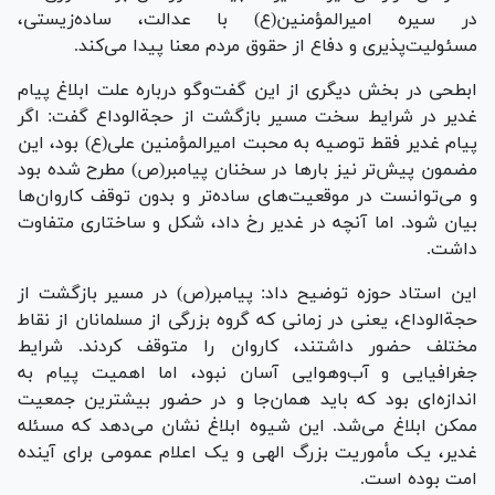
در سیره امیرالمؤمنین(ع) با عدالت، ساده‌زیستی،
مسئولیت‌پذیری و دفاع از حقوق مردم معنا پیدا می‌کند.
ابطحی در بخش دیگری از این گفت‌وگو درباره علت ابلاغ پیام
غدیر در شرایط سخت مسیر بازگشت از حجةالوداع گفت: اگر
پیام غدیر فقط توصیه به محبت امیرالمؤمنین علی(ع) بود، این
مضمون پیش‌تر نیز بارها در سخنان پیامبر(ص) مطرح شده بود
و می‌توانست در موقعیت‌های ساده‌تر و بدون توقف کاروان‌ها
بیان شود. اما آنچه در غدیر رخ داد، شکل و ساختاری متفاوت
داشت.
این استاد حوزه توضیح داد: پیامبر(ص) در مسیر بازگشت از
حجةالوداع، یعنی در زمانی که گروه بزرگی از مسلمانان از نقاط
مختلف حضور داشتند، کاروان را متوقف کردند. شرایط
جغرافیایی و آب‌وهوایی آسان نبود، اما اهمیت پیام به
اندازه‌ای بود که باید همان‌جا و در حضور بیشترین جمعیت
ممکن ابلاغ می‌شد. این شیوه ابلاغ نشان می‌دهد که مسئله
غدیر، یک مأموریت بزرگ الهی و یک اعلام عمومی برای آینده
امت بوده است.