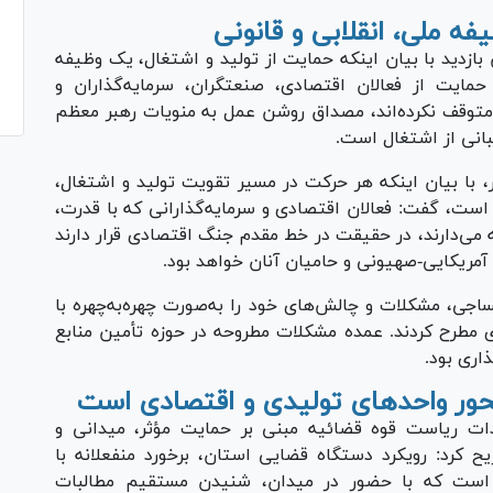
ه ملی، انقلابی و قانونی
زدید با بیان اینکه حمایت از تولید و اشتغال، یک وظیفه
 حمایت از فعالان اقتصادی، صنعتگران، سرمایه‌گذاران و
را متوقف نکرده‌اند، مصداق روشن عمل به منویات رهبر معظم
بانی از اشتغال است.
، با بیان اینکه هر حرکت در مسیر تقویت تولید و اشتغال،
است، گفت: فعالان اقتصادی و سرمایه‌گذارانی که با قدرت،
 می‌دارند، در حقیقت در خط مقدم جنگ اقتصادی قرار دارند
 آمریکایی-صهیونی و حامیان آنان خواهد بود.
اجی، مشکلات و چالش‌های خود را به‌صورت چهره‌به‌چهره با
مطرح کردند. عمده مشکلات مطروحه در حوزه تأمین منابع
اری بود.
حور واحد‌های تولیدی و اقتصادی است
یدات ریاست قوه قضائیه مبنی بر حمایت مؤثر، میدانی و
ح کرد: رویکرد دستگاه قضایی استان، برخورد منفعلانه با
ر است که با حضور در میدان، شنیدن مستقیم مطالبات