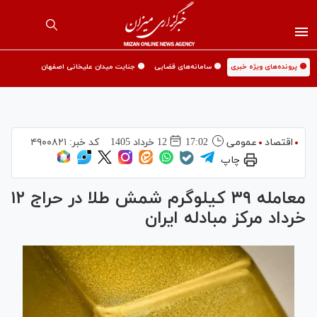
🟡 پرونده‌های ویژه خبری
🟡 سامانه‌های قضایی
🟡 جنایت میدان علیخانی اصفهان
اقتصاد
عمومی
17:02
12 خرداد 1405
کد خبر:
۴۹۰۰۸۲۱
چاپ
معامله ۳۹ کیلوگرم شمش طلا در حراج ۱۲
خرداد مرکز مبادله ایران