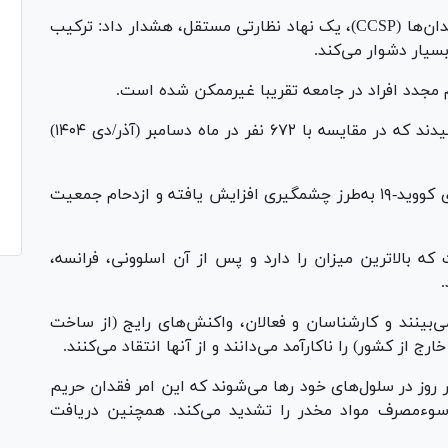
پیتر هوبی، نایب رئیس شورای مرکزی نظارت بر زندان‌ها (CCSP)، یک نهاد نظارتی مستقل، هشدار داد: ترکیب
بسیار دشوار می‌کند.
جدد افراد در جامعه تقریبا غیرممکن شده است.
در اواسط ماه می، ۷۵۴ زندانی روی زمین می‌خوابیدند که در مقایسه با ۶۷۲ نفر در ماه دسامبر (آذر/دی ۱۴۰۴)
در سراسر اروپا، جمعیت زندان‌ها از زمان همه‌گیری کووید-۱۹ به‌طرز چشمگیری افزایش یافته و ازدحام جمعیت
ه بالاترین میزان را دارد و پس از آن اسلوونی، فرانسه،
.
ی‌بینند و کارشناسان و فعالان، واکنش‌های رایج (از ساخت
رج از کشور) را ناکارآمد می‌دانند و از آنها انتقاد می‌کنند.
وپا به طور معمول ۲۲ تا ۲۳ ساعت در روز در سلول‌های خود رها می‌شوند که این امر فقدان حریم
وءمصرف مواد مخدر را تشدید می‌کند. همچنین دریافت