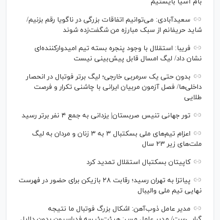
بام آسیا بایستیم
سعیدآبادی: می‌توانیم اتفاقات بزرگی در ناگویا رقم بزنیم/
شاید حریفانم از سبک مبارزه من شگفت‌زده شوند
فریبا: استقلال با وجود پنجره بسته تیم امیدوارکننده‌ای
نشان داد/ لیگ امسال قابل پیش‌بینی نیست
بدون حتی یک سرمربی خارجی؛ لیگ برتر فوتبال در انحصار
داخلی‌ها/ فصل آزمون مربیان ایرانی با چاشنی تکرار و فرصت
طلایی
تور جهانی تنیس صربستان| یزدانی به جمع ۴ نفر برتر رسید
اعزام تیم‌های ملی بسکتبال ۳ به ۳ زنان و مردان به لیگ
ملت‌های زیر ۲۳ سال
کاپیتان بسکتبال استقلال تمدید کرد
پیاتزا به تهران رسید؛ رقابت ۲۸ بازیکن برای حضور در فهرست
نهایی تیم ملی والیبال
مدیر عامل ذوب‌آهن: اشکال بزرگ فوتبال ما نتیجه
گرایی‌ست/ مدیر عامل مس: هیئت‌رئیسه فدراسیون بدون دلایل