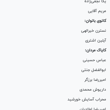
یکا نجفی‌زاده
مریم آقایی
کانوی بانوان:
نسترن خیرالهی
آیلین اشتری
کایاک مردان:
عباس حسینی
ابوالفضل جنتی
امیررضا برزگر
داریوش محمدی
محراب آسایش خورشید
امیررضا اولادیان