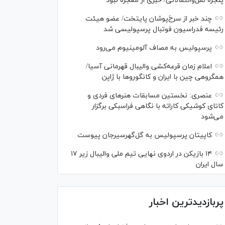
پنجره نقل‌وانتقالاتی/ خبری از معجزه نبود
چند خبر از سرخ‌پوشان پایتخت/ عضو هیئت
رئیسه فدراسیون فوتبال پرسپولیسی شد
پرسپولیس به مصاف آلومینیوم می‌رود
اعلام زمان قرعه‌کشی والیبال قهرمانی آسیا/
همگروهی چین با ایران و کانگورو‌ها با ژاپن
عنصری: نخستین مسابقات هنر‌های فردی و
کاتای کوشیکی کاراته با نگاهی فراسبکی برگزار
می‌شود
کاپیتان پرسپولیس به گل‌گهرسیرجان پیوست
۱۴ بازیکن در اردوی نهایی تیم ملی والیبال زیر ۱۷
سال ایران
پربازدیدترین اخبار