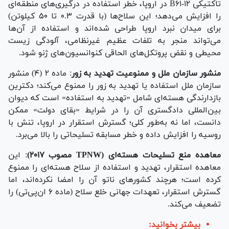
تاکتیکی B۶۱-۱۲ در اروپا، خطر استفاده در درگیری‌های منطقه‌ای
را افزایش می‌دهد؛ این سلاح‌ها (با قدرت ۰.۳ تا ۵۰ کیلوتن)
برای میدان نبرد اروپا طراحی شده‌اند و استفاده از آن‌ها
می‌تواند منجر به تلفات عظیم غیرنظامی، آلودگی زیست
محیطی و نقض پروتکل‌های الحاقی کنوانسیون‌های ژنو شود.
منشور سازمان ملل و ممنوعیت تهدید به زور
: ماده ۲ (۴) منشور
سازمان ملل استفاده یا تهدید به زور را ممنوع می‌کند؛ دکترین
بازدارندگی هسته‌ای شامل «تهدید به استفاده» است که دیوان
بین‌المللی دادگستری آن را در شرایط «بقای دولت» ممکن
دانست، اما نه به‌طور کلی؛ گسترش استقرار در اروپا، تنش با
روسیه را افزایش داده و خطر مسابقه تسلیحاتی را بالا می‌برد.
معاهده منع تسلیحات هسته‌ای (TPNW مصوب ۲۰۱۷)
: این
معاهده استقرار، تهدید و استفاده از سلاح هسته‌ای را ممنوع
کرده است؛ هرچند کشور‌های ناتو آن را امضا نکرده‌اند، اما
گسترش استقرار، تعهدات جهانی خلع سلاح (ماده ۶ ان‌پی‌تی) را
تضعیف می‌کند.
بیشتر بخوانید: