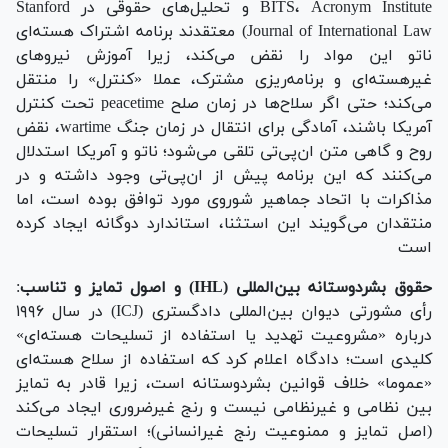
BITS، Acronym Institute و تحلیل‌های حقوقی در Stanford
Journal of International Law) معتقدند برنامه اشتراک هسته‌ای
ناتو این مواد را نقض می‌کند، زیرا آموزش نیرو‌های
غیرهسته‌ای و برنامه‌ریزی مشترک، عملا «کنترل» را منتقل
می‌کند؛ حتی اگر سلاح‌ها در زمان صلح peacetime تحت کنترل
آمریکا باشند، آمادگی برای انتقال در زمان جنگ wartime، نقض
روح و گاهی متن ان‌پی‌تی تلقی می‌شود؛ ناتو و آمریکا استدلال
می‌کنند که این برنامه پیش از ان‌پی‌تی وجود داشته و در
مذاکرات با اتحاد جماهیر شوروی مورد توافق بوده است، اما
منتقدان می‌گویند این استثنا، استاندارد دوگانه ایجاد کرده
است
حقوق بشردوستانه بین‌المللی (IHL) و اصول تمایز و تناسب
:
رأی مشورتی دیوان بین‌المللی دادگستری (ICJ) در سال ۱۹۹۶
درباره «مشروعیت تهدید یا استفاده از تسلیحات هسته‌ای»
کلیدی است؛ دادگاه اعلام کرد که استفاده از سلاح هسته‌ای
«عموما» خلاف قوانین بشردوستانه است، زیرا قادر به تمایز
بین نظامی و غیرنظامی نیست و رنج غیرضروری ایجاد می‌کند
(اصل تمایز و ممنوعیت رنج غیرانسانی)؛ استقرار تسلیحات