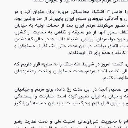
ستادگی مردم مبعوث شده، ناامید و مأیوس شدند.
حاجی‌میرزایی ناکامی دشمن در تحقق اهدافش را حاصل ۳ اشتباه محاسباتی درباره ایران عنوان کرد و در
 و آمادگی نیرو‌های مسلح ایران پایین‌تر از حد واقعی بود،
، تصور می‌کردند مردم ایران بعد از حملات اولیه به خیابان
لاف تصور آنها از هر سلیقه و نگاهی به حمایت از کشور،
 مورد دولتمردان ارزیابی اشتباه داشتند؛ در حالی که دشمن
یت اتفاق بیفتد، در این مدت حتی یک نفر از مسئولان و
ردند و همه پای کار ایستادند.
گفت: امروز در شرایط «نه جنگ و نه صلح» قرار داریم که
عالی نظام، اتحاد مردم، همت مسئولین و تحت رهنمود‌های
مقاومت کنیم.
س صحیح آنچه در این مدت رخ داده، برای مردم و جهانیان
طقه و جهان به ایران تغییر کرده است. مقاومت و ایستادگی
 بسیاری قابل فهم و درک نیست؛ باید این حماسه غرورانگیز
ام با محوریت شورای‌عالی امنیت ملی و تحت نظارت رهبر