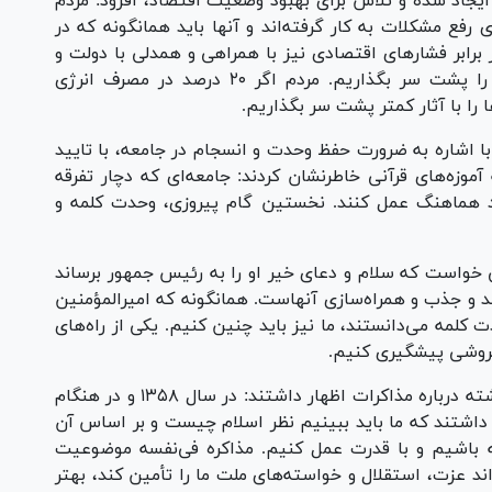
ایجاد شده و تلاش برای بهبود وضعیت اقتصاد، افزود: مردم
فع مشکلات به کار گرفته‌اند و آنها باید همانگونه که در
 برابر فشار‌های اقتصادی نیز با همراهی و همدلی با دولت و
مدیریت مصرف، کمک کنند که این دوره سخت را پشت سر بگذاریم. مردم اگر ۲۰ درصد در مصرف انرژی
 را با آثار کمتر پشت سر بگذاریم.
با اشاره به ضرورت حفظ وحدت و انسجام در جامعه، با تایید
آموزه‌های قرآنی خاطرنشان کردند: جامعه‌ای که دچار تفرقه
د هماهنگ عمل کنند. نخستین گام پیروزی، وحدت کلمه و
یی خواست که سلام و دعای خیر او را به رئیس جمهور برساند
مد و جذب و همراه‌سازی آنهاست. همانگونه که امیرالمؤمنین
لمه می‌دانستند، ما نیز باید چنین کنیم. یکی از راه‌های
‌فروشی پیشگیری کنیم.
این مرجع تقلید در ادامه با اشاره به تجربیات گذشته درباره مذاکرات اظهار داشتند: در سال ۱۳۵۸ و در هنگام
 داشتند که ما باید ببینیم نظر اسلام چیست و بر اساس آن
 باشیم و با قدرت عمل کنیم. مذاکره فی‌نفسه موضوعیت
اند عزت، استقلال و خواسته‌های ملت ما را تأمین کند، بهتر